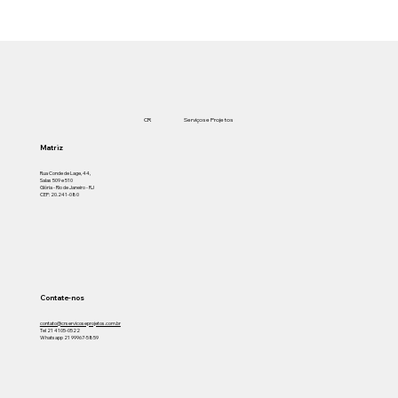
CR
Serviços e Projetos
Matriz
Rua Conde de Lage, 44,
Salas 509 e 510
Glória - Rio de Janeiro - RJ
CEP: 20.241-080
Contate-nos
contato@crservicoseprojetos.com.br
Tel 21 4105-0522
Whatsapp 21 99967-5859