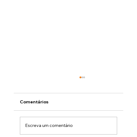
Descuido gera prejuízo e insatisfação
Cuide do seu imóvel antes que os pequenos
problemas virem grandes dores de cabeça A
Comentários
correria do dia a dia faz com que muitos se
esqueçam de cuidar do próprio imóvel.
Torneira pingando, porta emperrand
Escreva um comentário