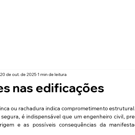
Início
Sobre Nós
Serviços
Contat
20 de out. de 2025
1 min de leitura
s nas edificações
rinca ou rachadura indica comprometimento estrutural
segura, é indispensável que um engenheiro civil, pre
origem e as possíveis consequências da manifestaç