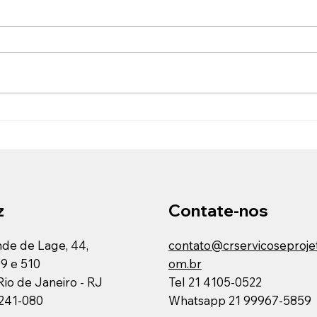
Descuido gera prejuízo e
Cuid
insatisfação
de e
Cuide do seu imóvel antes que
Como
os pequenos problemas virem
segur
grandes dores de cabeça A
exec
correria do dia a dia faz com que
pequ
muitos se esqueçam de cuidar
das d
do próprio imóvel. Torneira
empre
pingando, porta emperrand
real
z
Contate-nos
de de Lage, 44,
contato@crservicoseproje
09 e 510
om.br
 Rio de Janeiro - RJ
Tel 21 4105-0522
.241-080
Whatsapp 21 99967-5859