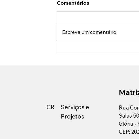
Desaceleração da
Comentários
Construção Civil
Li recentemente que as altas
taxas de juros do BC prejudicam
Escreva um comentário
o financiamento de novas
moradias no país. É sabido que
o segmento da Construção Civil
tem alto fator de
empregabilidade, sobretudo
nas cam
Matri
CR
Serviços e
Rua Con
Salas 5
Projetos
Glória -
CEP: 20