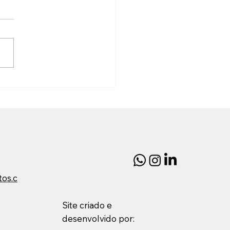
ados na contratação
mpreiteiras
 contratar obras de forma
a e eficiente: Quem já
utou reformas ou obras de
eno e médio porte sabe
ificuldades em encontrar
sas sérias e profissionais
mente comprometidos
tos.c
Site criado e
desenvolvido por: